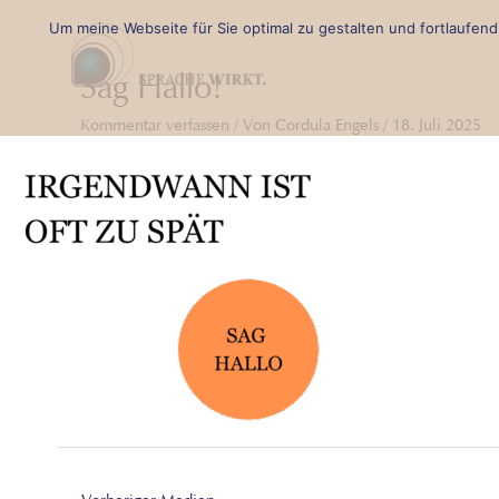
Zum
Beitragsnavigation
Um meine Webseite für Sie optimal zu gestalten und fortlaufe
Inhalt
Sag Hallo!
springen
Kommentar verfassen
/ Von
Cordula Engels
/
18. Juli 2025