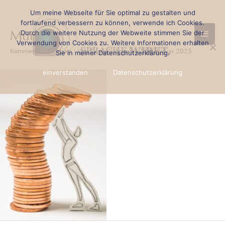
Zum
Beitragsnavigation
Um meine Webseite für Sie optimal zu gestalten und
Haup
Inhalt
fortlaufend verbessern zu können, verwende ich Cookies.
Münzen
Durch die weitere Nutzung der Webweite stimmen Sie der
springen
Verwendung von Cookies zu. Weitere Informationen erhalten
Kommentar verfassen
/ Von
Cordula Engels
/
26. Februar 2025
Sie in meiner Datenschutzerklärung.
einverstanden
Datenschutzerklärung