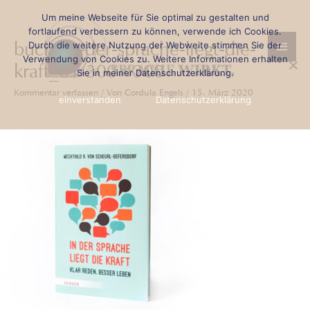
Zum
Beitragsnavigation
Um meine Webseite für Sie optimal zu gestalten und
Haup
Inhalt
fortlaufend verbessern zu können, verwende ich Cookies.
buch_in-der-sprache-liegt-die-
Durch die weitere Nutzung der Webweite stimmen Sie der
springen
Verwendung von Cookies zu. Weitere Informationen erhalten
kraft_01-300×300
Sie in meiner Datenschutzerklärung.
Kommentar verfassen
/ Von
Cordula Engels
/
15. März 2020
einverstanden
Datenschutzerklärung