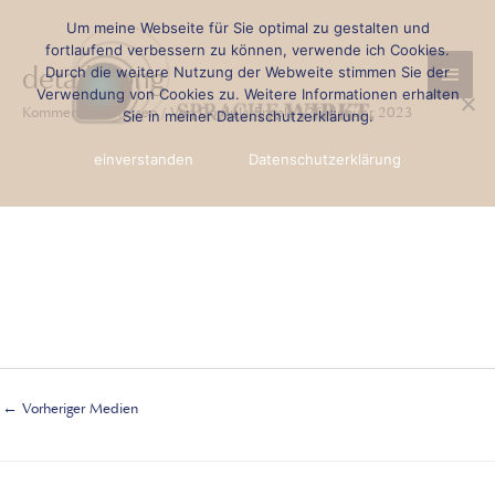
Zum
Beitragsnavigation
Um meine Webseite für Sie optimal zu gestalten und
Haup
Inhalt
fortlaufend verbessern zu können, verwende ich Cookies.
detail5.png
Durch die weitere Nutzung der Webweite stimmen Sie der
springen
Verwendung von Cookies zu. Weitere Informationen erhalten
Kommentar verfassen
/ Von
Cordula Engels
/
26. Januar 2023
Sie in meiner Datenschutzerklärung.
einverstanden
Datenschutzerklärung
←
Vorheriger Medien