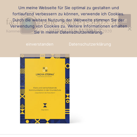
Zum
Beitragsnavigation
Um meine Webseite für Sie optimal zu gestalten und
Haup
Inhalt
fortlaufend verbessern zu können, verwende ich Cookies.
fachbuchreihe_band-1-300×300
Durch die weitere Nutzung der Webweite stimmen Sie der
springen
Verwendung von Cookies zu. Weitere Informationen erhalten
Kommentar verfassen
/ Von
Cordula Engels
/
15. März 2020
Sie in meiner Datenschutzerklärung.
einverstanden
Datenschutzerklärung