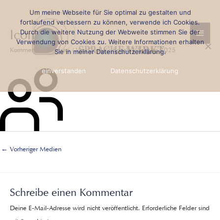
Zum
Beitragsnavigation
Um meine Webseite für Sie optimal zu gestalten und
Haup
Inhalt
fortlaufend verbessern zu können, verwende ich Cookies.
Icon
Durch die weitere Nutzung der Webweite stimmen Sie der
springen
Verwendung von Cookies zu. Weitere Informationen erhalten
Kommentar verfassen
/ Von
Cordula Engels
/
4. März 2025
Sie in meiner Datenschutzerklärung.
einverstanden
Datenschutzerklärung
←
Vorheriger Medien
Schreibe einen Kommentar
Deine E-Mail-Adresse wird nicht veröffentlicht.
Erforderliche Felder sind