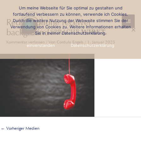
Zum
Beitragsnavigation
Um meine Webseite für Sie optimal zu gestalten und
Haup
Inhalt
fortlaufend verbessern zu können, verwende ich Cookies.
Red telephone receiver
Durch die weitere Nutzung der Webweite stimmen Sie der
springen
Verwendung von Cookies zu. Weitere Informationen erhalten
background
Sie in meiner Datenschutzerklärung.
Kommentar verfassen
/ Von
Cordula Engels
/
1. Januar 2025
einverstanden
Datenschutzerklärung
←
Vorheriger Medien