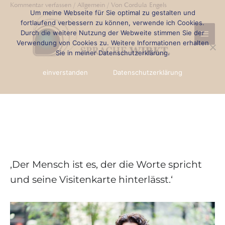
Kommentar verfassen
/
Allgemein
/ Von
Cordula Engels
Zum
Beitragsnavigation
Um meine Webseite für Sie optimal zu gestalten und
Haup
Inhalt
fortlaufend verbessern zu können, verwende ich Cookies.
Durch die weitere Nutzung der Webweite stimmen Sie der
springen
Verwendung von Cookies zu. Weitere Informationen erhalten
Sie in meiner Datenschutzerklärung.
einverstanden
Datenschutzerklärung
‚Der Mensch ist es, der die Worte spricht
und seine Visitenkarte hinterlässt.‘